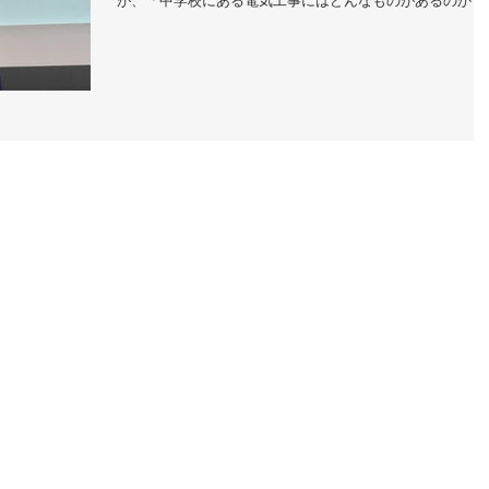
が、「中学校にある電気工事にはどんなものがあるのか？
という視点で考えると、意外と身近なところにたくさん隠
ています。学校生活を支える電気の仕組みを、実例を交え
がら...