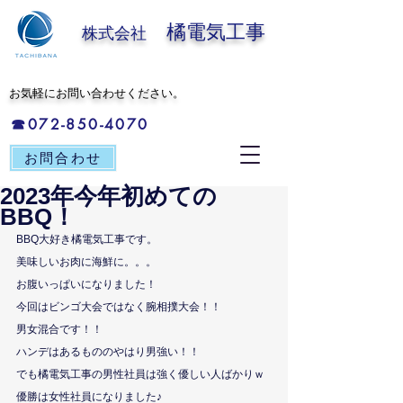
橘電気工事
株式会社
​お気軽にお問い合わせください。
☎072-850-4070
お問合わせ
2023年今年初めての
BBQ！
BBQ大好き橘電気工事です。
美味しいお肉に海鮮に。。。
お腹いっぱいになりました！
今回はビンゴ大会ではなく腕相撲大会！！
男女混合です！！
ハンデはあるもののやはり男強い！！
でも橘電気工事の男性社員は強く優しい人ばかりｗ
優勝は女性社員になりました♪